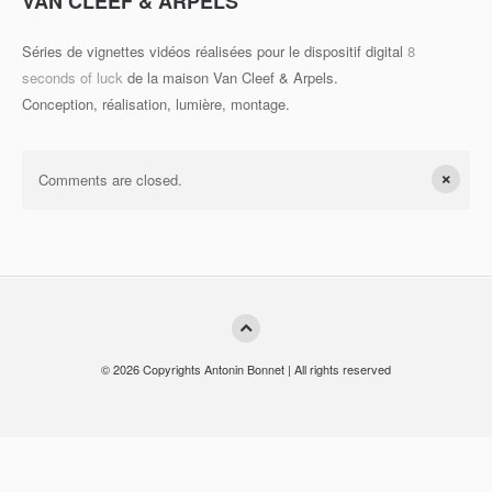
VAN CLEEF & ARPELS
Séries de vignettes vidéos réalisées pour le dispositif digital
8
Update Required
seconds of luck
de la maison Van Cleef & Arpels.
To play the media you will need to either update your browser to a
Conception, réalisation, lumière, montage.
recent version or update your Flash plugin.
×
Comments are closed.
© 2026 Copyrights Antonin Bonnet | All rights reserved